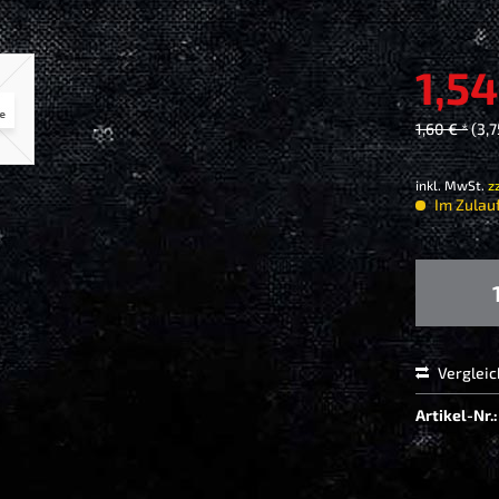
1,54
1,60 € *
(3,
inkl. MwSt.
z
Im Zulauf
Verglei
Artikel-Nr.: