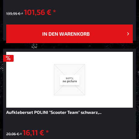
101,56 € *
139,95 € *
IN DEN
WARENKORB
Aufkleberset POLINI "Scooter Team" schwarz,...
16,11 € *
20,06 € *