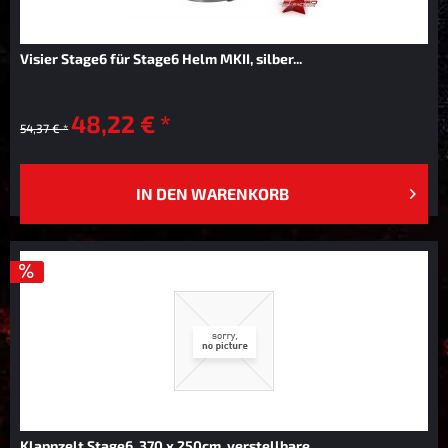
Visier Stage6 für Stage6 Helm MKII, silber...
48,22 € *
54,37 € *
IN DEN
WARENKORB
Klappzelt Stage6, 370 x 250cm, verstellbare...