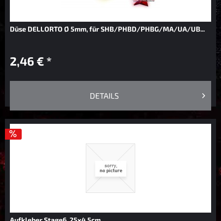
Düse DELLORTO Ø 5mm, für SHB/PHBD/PHBG/MA/UA/UB...
2,46 € *
DETAILS
Aufkleber Stage6, 25x4,5cm