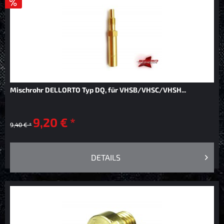
Mischrohr DELLORTO Typ DQ, für VHSB/VHSC/VHSH...
9,20 € *
9,40 € *
DETAILS