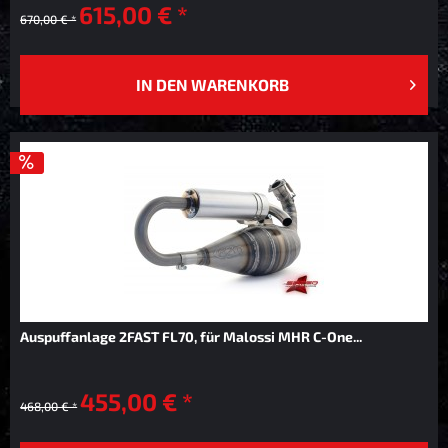
615,00 € *
670,00 € *
IN DEN
WARENKORB
Auspuffanlage 2FAST FL70, für Malossi MHR C-One...
455,00 € *
468,00 € *