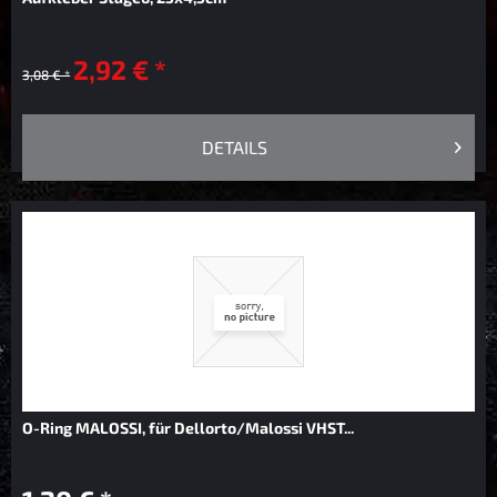
2,92 € *
3,08 € *
DETAILS
O-Ring MALOSSI, für Dellorto/Malossi VHST...