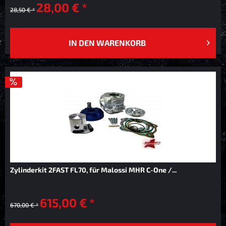
28,00 € *
28,50 € *
IN DEN
WARENKORB
Zylinderkit 2FAST FL70, für Malossi MHR C-One /...
615,00 € *
670,00 € *