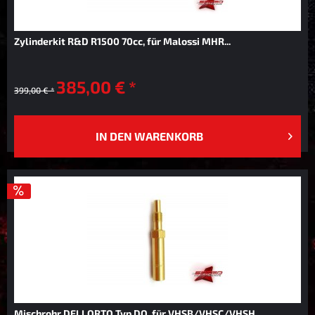
Zylinderkit R&D R1500 70cc, für Malossi MHR...
385,00 € *
399,00 € *
IN DEN
WARENKORB
Mischrohr DELLORTO Typ DQ, für VHSB/VHSC/VHSH...