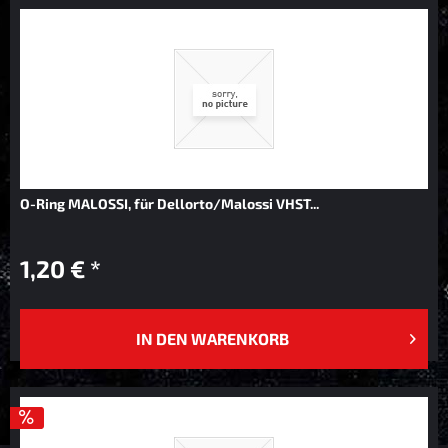
O-Ring MALOSSI, für Dellorto/Malossi VHST...
1,20 € *
IN DEN
WARENKORB