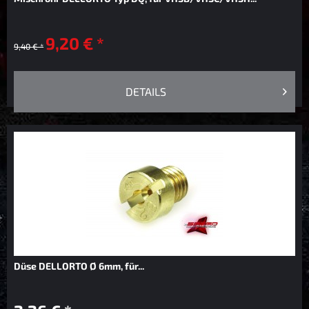
9,20 € *
9,40 € *
DETAILS
Düse DELLORTO Ø 6mm, für...