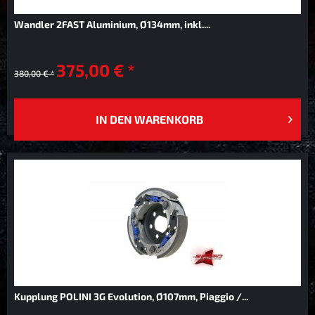
Wandler 2FAST Aluminium, Ø134mm, inkl....
375,00 € *
380,00 € *
IN DEN
WARENKORB
Kupplung POLINI 3G Evolution, Ø107mm, Piaggio /...