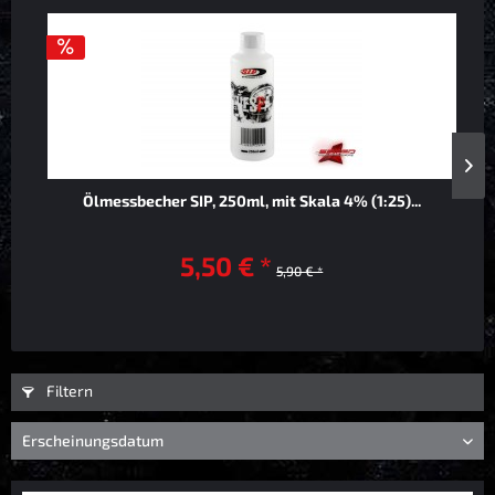
Ölmessbecher SIP, 250ml, mit Skala 4% (1:25)...
5,50 € *
5,90 € *
Filtern