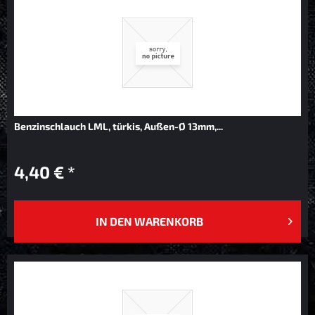
Benzinschlauch LML, türkis, Außen-Ø 13mm,...
4,40 € *
IN DEN
WARENKORB